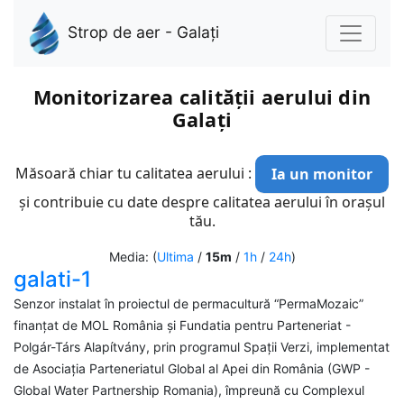
Strop de aer - Galați
Monitorizarea calității aerului din
Galați
Măsoară chiar tu calitatea aerului :
Ia un monitor
și contribuie cu date despre calitatea aerului în orașul
tău.
Media: (
Ultima
/
15m
/
1h
/
24h
)
galati-1
Senzor instalat în proiectul de permacultură “PermaMozaic”
finanțat de MOL România și Fundatia pentru Parteneriat -
Polgár-Társ Alapítvány, prin programul Spații Verzi, implementat
de Asociația Parteneriatul Global al Apei din România (GWP -
Global Water Partnership Romania), împreună cu Complexul