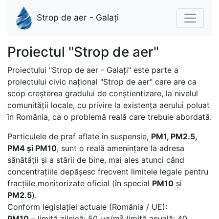
Strop de aer - Galați
Proiectul "Strop de aer"
Proiectului "Strop de aer - Galați" este parte a
proiectului civic național "Strop de aer" care are ca
scop creșterea gradului de conștientizare, la nivelul
comunității locale, cu privire la existența aerului poluat
în România, ca o problemă reală care trebuie abordată.
Particulele de praf aflate în suspensie,
PM1, PM2.5,
PM4 și PM10
, sunt o reală amenințare la adresa
sănătății și a stării de bine, mai ales atunci când
concentrațiile depășesc frecvent limitele legale pentru
fracțiile monitorizate oficial (în special
PM10
și
PM2.5
).
Conform legislației actuale (România / UE):
PM10
– limită zilnică: 50 μg/m³, limită anuală: 40