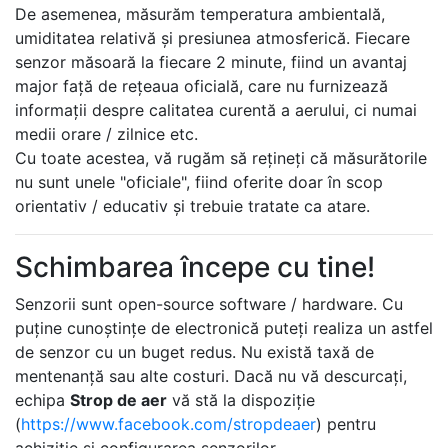
De asemenea, măsurăm temperatura ambientală,
umiditatea relativă și presiunea atmosferică. Fiecare
senzor măsoară la fiecare 2 minute, fiind un avantaj
major față de rețeaua oficială, care nu furnizează
informații despre calitatea curentă a aerului, ci numai
medii orare / zilnice etc.
Cu toate acestea, vă rugăm să rețineți că măsurătorile
nu sunt unele "oficiale", fiind oferite doar în scop
orientativ / educativ și trebuie tratate ca atare.
Schimbarea începe cu tine!
Senzorii sunt open-source software / hardware. Cu
puține cunoștințe de electronică puteți realiza un astfel
de senzor cu un buget redus. Nu există taxă de
mentenanță sau alte costuri. Dacă nu vă descurcați,
echipa
Strop de aer
vă stă la dispoziție
(
https://www.facebook.com/stropdeaer
) pentru