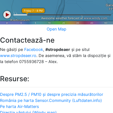
Open Map
Contactează-ne
Ne găsiți pe
Facebook
,
#stropdeaer
și pe situl
www.stropdeaer.ro
. De asemenea, vă stăm la dispoziție și
la telefon 0755936728 – Alex.
Resurse:
Despre PM2.5 / PM10 și despre precizia măsurătorilor
România pe harta Sensor.Community (Luftdaten.info)
Pe harta Air-Matters
Direcția vântului (Windy map)