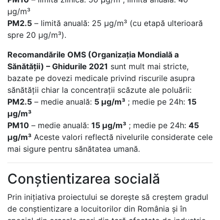
μg/m³
PM2.5
– limită anuală: 25 μg/m³ (cu etapă ulterioară
spre 20 μg/m³).
Recomandările OMS (Organizația Mondială a
Sănătății) – Ghidurile 2021
sunt mult mai stricte,
bazate pe dovezi medicale privind riscurile asupra
sănătății chiar la concentrații scăzute ale poluării:
PM2.5
– medie anuală:
5 μg/m³
; medie pe 24h:
15
μg/m³
PM10
– medie anuală:
15 μg/m³
; medie pe 24h:
45
μg/m³
Aceste valori reflectă nivelurile considerate cele
mai sigure pentru sănătatea umană.
Conștientizarea socială
Prin inițiativa proiectului se dorește să creștem gradul
de conștientizare a locuitorilor din România și în