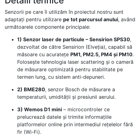
Detalii tehnice
Senzorii pe care îi utilizăm în proiectul nostru sunt
adaptați pentru utilizare
pe tot parcursul anului
, având
următoarele componente principale:
1) Senzor laser de particule – Sensirion SPS30
,
dezvoltat de către Sensirion (Elveția), capabil să
măsoare cu acuratețe
PM1, PM2.5, PM4 și PM10
.
Folosește tehnologia laser scattering și o cameră
de măsurare optimizată pentru stabilitate pe
termen lung, cu sistem anti-depuneri.
2) BME280
, senzor Bosch de măsurare a
temperaturii, umidității și presiunii aerului.
3) Wemos D1 mini
– microcontroler ce
prelucrează datele și trimite informațiile
platformelor online prin intermediul rețelelor fără
fir (Wi-Fi).