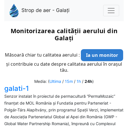
Strop de aer - Galați
Monitorizarea calității aerului din
Galați
Măsoară chiar tu calitatea aerului :
Ia un monitor
și contribuie cu date despre calitatea aerului în orașul
tău.
Media: (
Ultima
/
15m
/
1h
/
24h
)
galati-1
Senzor instalat în proiectul de permacultură “PermaMozaic”
finanțat de MOL România și Fundatia pentru Parteneriat -
Polgár-Társ Alapítvány, prin programul Spații Verzi, implementat
de Asociația Parteneriatul Global al Apei din România (GWP -
Global Water Partnership Romania), împreună cu Complexul