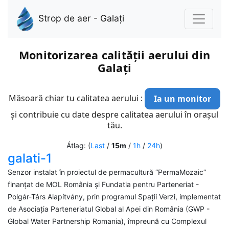
Strop de aer - Galați
Monitorizarea calității aerului din
Galați
Măsoară chiar tu calitatea aerului :
Ia un monitor
și contribuie cu date despre calitatea aerului în orașul
tău.
Átlag: (
Last
/
15m
/
1h
/
24h
)
galati-1
Senzor instalat în proiectul de permacultură “PermaMozaic”
finanțat de MOL România și Fundatia pentru Parteneriat -
Polgár-Társ Alapítvány, prin programul Spații Verzi, implementat
de Asociația Parteneriatul Global al Apei din România (GWP -
Global Water Partnership Romania), împreună cu Complexul