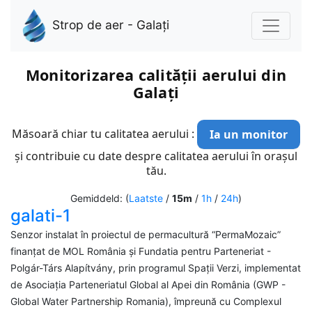
Strop de aer - Galați
Monitorizarea calității aerului din
Galați
Măsoară chiar tu calitatea aerului :
Ia un monitor
și contribuie cu date despre calitatea aerului în orașul
tău.
Gemiddeld: (
Laatste
/
15m
/
1h
/
24h
)
galati-1
Senzor instalat în proiectul de permacultură “PermaMozaic”
finanțat de MOL România și Fundatia pentru Parteneriat -
Polgár-Társ Alapítvány, prin programul Spații Verzi, implementat
de Asociația Parteneriatul Global al Apei din România (GWP -
Global Water Partnership Romania), împreună cu Complexul