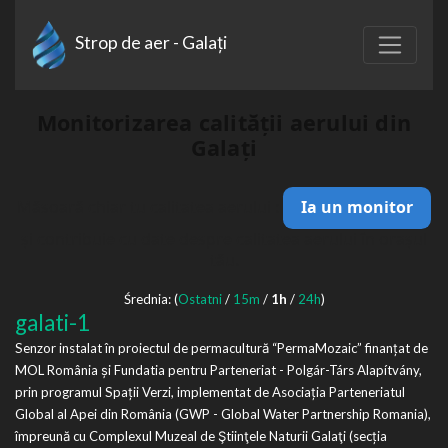
Strop de aer - Galați
Monitorizarea calității aerului din
Galați
Măsoară chiar tu calitatea aerului :
Ia un monitor
și contribuie cu date despre calitatea aerului în orașul
tău.
Średnia: (
Ostatni
/
15m
/
1h
/
24h
)
galati-1
Senzor instalat în proiectul de permacultură “PermaMozaic” finanțat de
MOL România și Fundatia pentru Parteneriat - Polgár-Társ Alapítvány,
prin programul Spații Verzi, implementat de Asociația Parteneriatul
Global al Apei din România (GWP - Global Water Partnership Romania),
împreună cu Complexul Muzeal de Ştiinţele Naturii Galaţi (secția