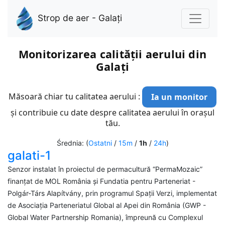
Strop de aer - Galați
Monitorizarea calității aerului din
Galați
Măsoară chiar tu calitatea aerului :
Ia un monitor
și contribuie cu date despre calitatea aerului în orașul
tău.
Średnia: (
Ostatni
/
15m
/
1h
/
24h
)
galati-1
Senzor instalat în proiectul de permacultură “PermaMozaic”
finanțat de MOL România și Fundatia pentru Parteneriat -
Polgár-Társ Alapítvány, prin programul Spații Verzi, implementat
de Asociația Parteneriatul Global al Apei din România (GWP -
Global Water Partnership Romania), împreună cu Complexul