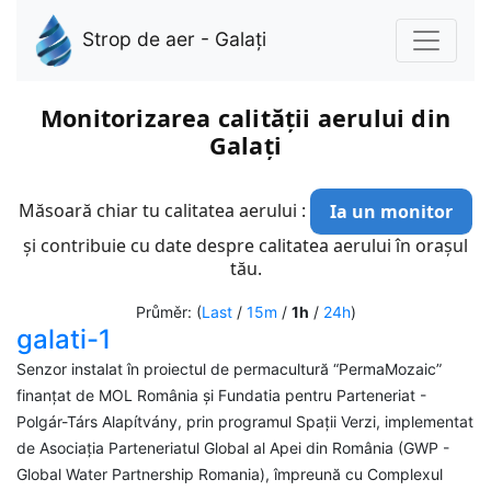
Strop de aer - Galați
Monitorizarea calității aerului din
Galați
Măsoară chiar tu calitatea aerului :
Ia un monitor
și contribuie cu date despre calitatea aerului în orașul
tău.
Průměr: (
Last
/
15m
/
1h
/
24h
)
galati-1
Senzor instalat în proiectul de permacultură “PermaMozaic”
finanțat de MOL România și Fundatia pentru Parteneriat -
Polgár-Társ Alapítvány, prin programul Spații Verzi, implementat
de Asociația Parteneriatul Global al Apei din România (GWP -
Global Water Partnership Romania), împreună cu Complexul